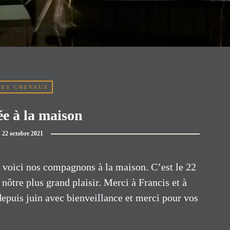
LES CHEVAUX
ée à la maison
22 octobre 2021
e voici nos compagnons à la maison. C’est le 22
nôtre plus grand plaisir. Merci à Francis et à
depuis juin avec bienveillance et merci pour vos